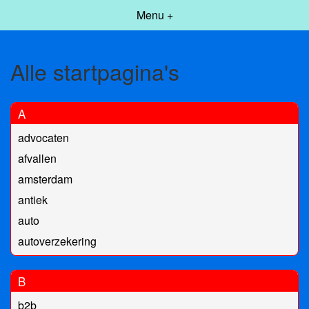
Menu +
Alle startpagina's
A
advocaten
afvallen
amsterdam
antiek
auto
autoverzekering
B
b2b