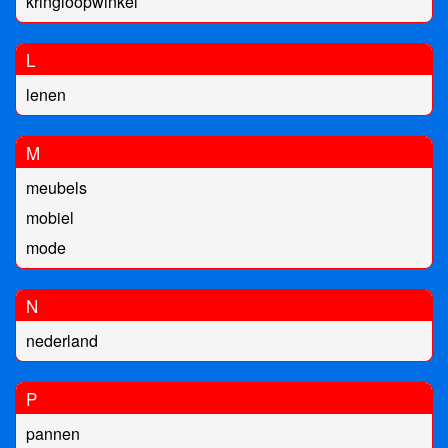
kringloopwinkel
L
lenen
M
meubels
mobiel
mode
N
nederland
P
pannen