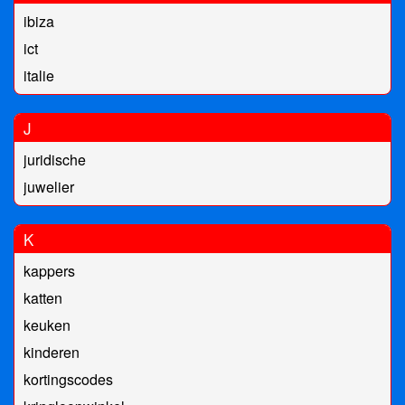
ibiza
ict
italie
J
juridische
juwelier
K
kappers
katten
keuken
kinderen
kortingscodes