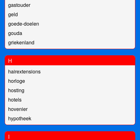
gastouder
geld
goede-doelen
gouda
griekenland
H
hairextensions
horloge
hosting
hotels
hovenier
hypotheek
I