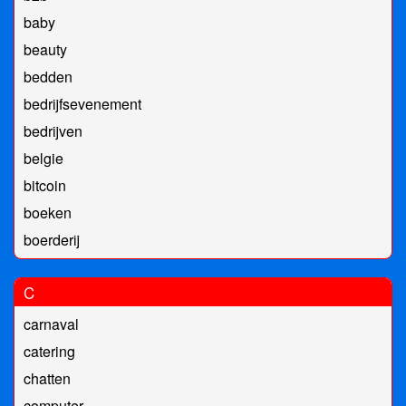
baby
beauty
bedden
bedrijfsevenement
bedrijven
belgie
bitcoin
boeken
boerderij
C
carnaval
catering
chatten
computer