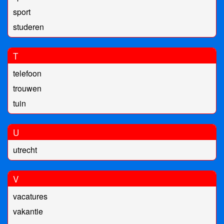
sport
studeren
T
telefoon
trouwen
tuin
U
utrecht
V
vacatures
vakantie