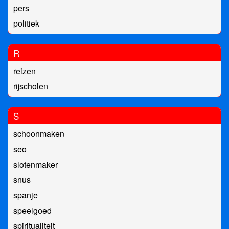
pers
politiek
R
reizen
rijscholen
S
schoonmaken
seo
slotenmaker
snus
spanje
speelgoed
spiritualiteit