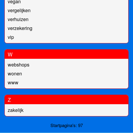
vegan
vergelijken
verhuizen
verzekering
vip
W
webshops
wonen
www
Z
zakelijk
Startpagina's: 97