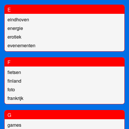
E
eindhoven
energie
erotiek
evenementen
F
fietsen
finland
foto
frankrijk
G
games