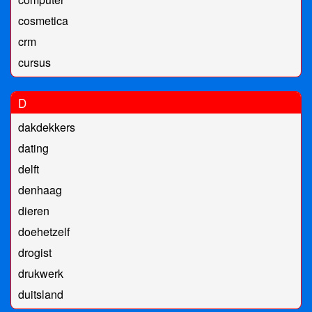
cosmetica
crm
cursus
D
dakdekkers
dating
delft
denhaag
dieren
doehetzelf
drogist
drukwerk
duitsland